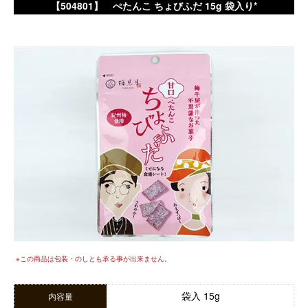
【504801】 ぺたんこ ちょびふだ 15g 袋入り*
※この商品は包装・のしとも承る事が出来ません。
袋入 15g
内容量